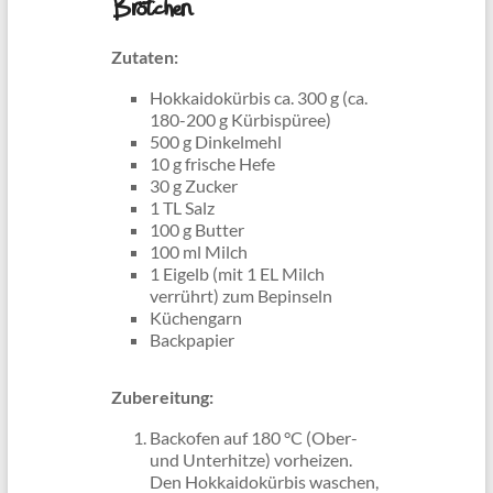
Brötchen
Zutaten:
Hokkaidokürbis ca. 300 g (ca.
180-200 g Kürbispüree)
500 g Dinkelmehl
10 g frische Hefe
30 g Zucker
1 TL Salz
100 g Butter
100 ml Milch
1 Eigelb (mit 1 EL Milch
verrührt) zum Bepinseln
Küchengarn
Backpapier
Zubereitung:
Backofen auf 180 °C (Ober-
und Unterhitze) vorheizen.
Den Hokkaidokürbis waschen,