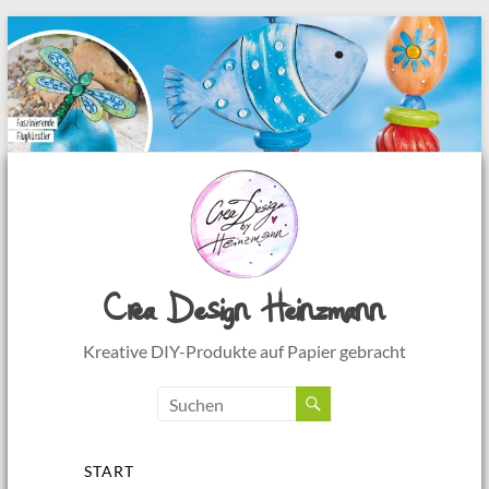
Zum
Inhalt
springen
Crea Design Heinzmann
Kreative DIY-Produkte auf Papier gebracht
Menü
START