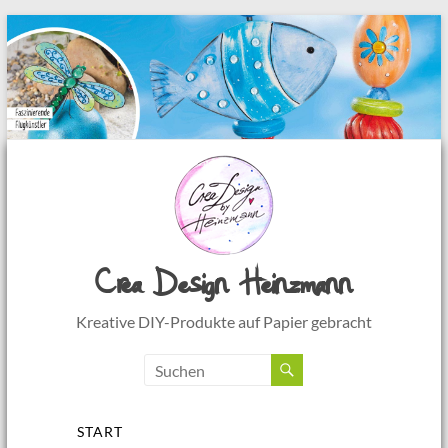
Zum
Inhalt
springen
Crea Design Heinzmann
Kreative DIY-Produkte auf Papier gebracht
Menü
START