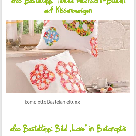
efco Basteltipp: Textile Patchwork-Blüten
auf Kissenbezügen
komplette Bastelanleitung
efco Basteltipp: Bild „Love“ in Betonoptik